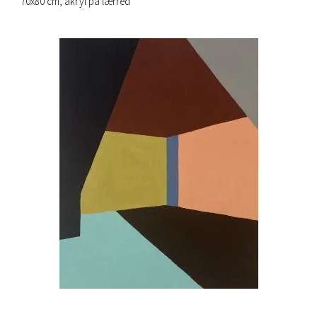
70x80 cm, akryl på lærred