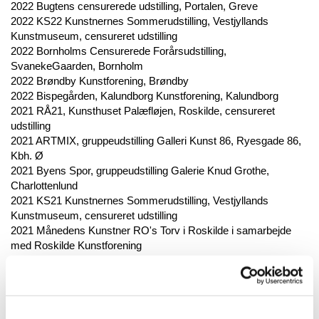
2022 Bugtens censurerede udstilling, Portalen, Greve
2022 KS22 Kunstnernes Sommerudstilling, Vestjyllands
Kunstmuseum, censureret udstilling
2022 Bornholms Censurerede Forårsudstilling,
SvanekeGaarden, Bornholm
2022 Brøndby Kunstforening, Brøndby
2022 Bispegården, Kalundborg Kunstforening, Kalundborg
2021 RÅ21, Kunsthuset Palæfløjen, Roskilde, censureret
udstilling
2021 ARTMIX, gruppeudstilling Galleri Kunst 86, Ryesgade 86,
Kbh. Ø
2021 Byens Spor, gruppeudstilling Galerie Knud Grothe,
Charlottenlund
2021 KS21 Kunstnernes Sommerudstilling, Vestjyllands
Kunstmuseum, censureret udstilling
2021 Månedens Kunstner RO's Torv i Roskilde i samarbejde
med Roskilde Kunstforening
2021 Taastrup Kunstforening, Taastrup Kulturcenter, Taastrup
2020 RÅ 20, Kunsthuset Palæfløjen Roskilde, censureret
udstilling
2020 Helleruplund Kunstforening, Hellerup