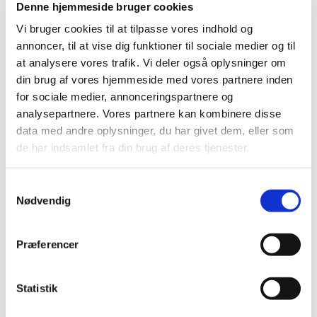
2020 Bugtens censurerede udstilling, Portalen, Greve
Denne hjemmeside bruger cookies
2020 COBRA-rummet DREAM WORK, Sophienholm,
Vi bruger cookies til at tilpasse vores indhold og
soloudstilling
annoncer, til at vise dig funktioner til sociale medier og til
2020 KS20 Kunstnernes Sommerudstilling, Vestjyllands
Kunstmuseum, censureret udstilling
at analysere vores trafik. Vi deler også oplysninger om
2020 KS20 Artist Talk, Vestjyllands Kunstmuseum
din brug af vores hjemmeside med vores partnere inden
2020 Helsingborg Konstforening, Sverige
for sociale medier, annonceringspartnere og
2020 KONTRAST, gruppeudstilling, Galleri Kunst86, Ryesgade
analysepartnere. Vores partnere kan kombinere disse
86, Kbh.Ø
data med andre oplysninger, du har givet dem, eller som
2019 RÅ19, Kunsthuset Palæfløjen Roskilde, censureret
de har indsamlet fra din brug af deres tjenester.
udstilling
2019 Bugtens censurerede udstilling, Portalen, Greve
2019 "2private" udstilling m.billedkunstner Hanne Helms
Samtykkevalg
2019 Forårsudstillingen i Hillerød, censureret udstilling
Nødvendig
2018 Frederiksbergs Censurerede Efterårsudstilling
2018 Anthophile, Daniel Raphael Gallery, London
2018 The Other Art Fair, censureret kunstmesse, London
Præferencer
2018 Purenkel Galleri, Oslo, Norge
2018 Galleri Øckenlund, Frederiksberg
2018 Forårudstillingen i Hillerød, censureret udstilling
Statistik
2018 VK18 Æglageret i Holbæk, censureret udstilling
2018 HCU18 Hvidovre, censureret udstilling